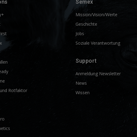
ons
Semex
y+
Mission/Vision/Werte
t
Geschichte
First
Jobs
x
Soziale Verantwortung
Support
llen
eady
Anmeldung Newsletter
me
News
und Rotfaktor
Wissen
Pro
etics