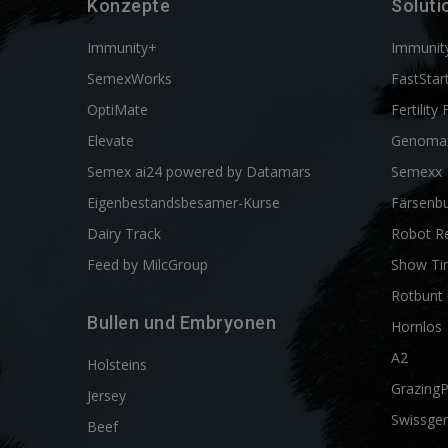
Konzepte
Soluti
Immunity+
Immunit
SemexWorks
FastStar
OptiMate
Fertility 
Elevate
Genoma
Semex ai24 powered by Datamars
Semexx
Eigenbestandsbesamer-Kurse
Färsenbu
Dairy Track
Robot R
Feed by MilcGroup
Show Ti
Rotbunt 
Bullen und Embryonen
Hornlos
A2
Holsteins
Grazing
Jersey
Swissgen
Beef