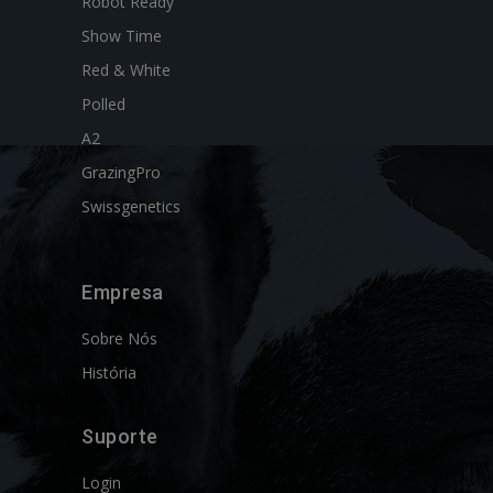
Robot Ready
Show Time
Red & White
Polled
A2
GrazingPro
Swissgenetics
Empresa
Sobre Nós
História
Suporte
Login