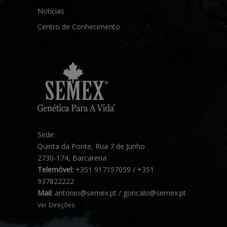
Notícias
Centro de Conhecimento
Sede:
Quinta da Ponte, Rua 7 de Junho
2730-174, Barcarena
Telemóvel:
+351 917157059 / +351
937822222
Mail:
antonio@semex.pt / goncalo@semex.pt
Ver Direções