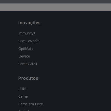
Inovações
Immunity+
SemexWorks
OptiMate
Elevate
Semex ai24
Produtos
Leite
Carne
Carne em Leite