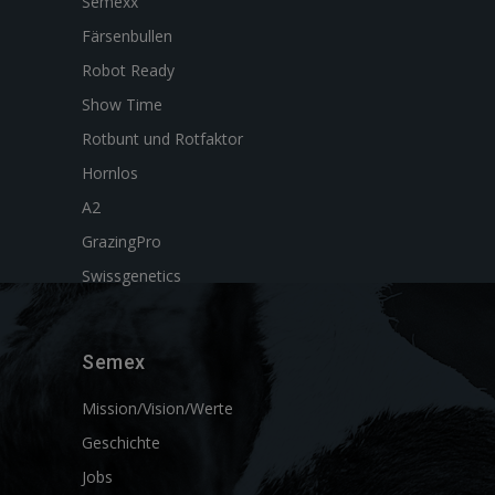
Semexx
Färsenbullen
Robot Ready
Show Time
Rotbunt und Rotfaktor
Hornlos
A2
GrazingPro
Swissgenetics
Semex
Mission/Vision/Werte
Geschichte
Jobs