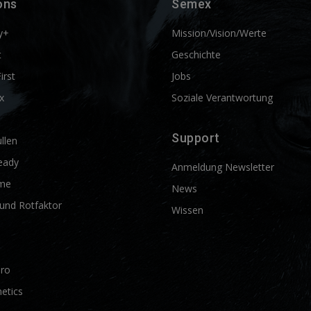
ons
Semex
y+
Mission/Vision/Werte
t
Geschichte
First
Jobs
x
Soziale Verantwortung
Support
llen
eady
Anmeldung Newsletter
me
News
und Rotfaktor
Wissen
Pro
etics