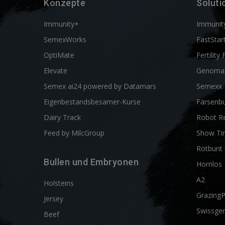
Konzepte
Soluti
Immunity+
Immunit
SemexWorks
FastStar
OptiMate
Fertility 
Elevate
Genoma
Semex ai24 powered by Datamars
Semexx
Eigenbestandsbesamer-Kurse
Färsenbu
Dairy Track
Robot R
Feed by MilcGroup
Show Ti
Rotbunt 
Bullen und Embryonen
Hornlos
A2
Holsteins
Grazing
Jersey
Swissgen
Beef