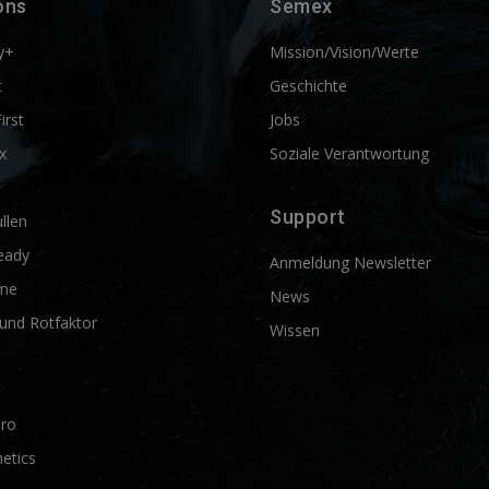
ons
Semex
y+
Mission/Vision/Werte
t
Geschichte
First
Jobs
x
Soziale Verantwortung
Support
llen
eady
Anmeldung Newsletter
me
News
und Rotfaktor
Wissen
Pro
etics