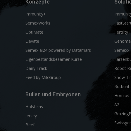
Konzepte
Soluti
Immunity+
Immunit
SemexWorks
FastStar
OptiMate
Fertility 
Elevate
Genoma
Semex ai24 powered by Datamars
Semexx
Eigenbestandsbesamer-Kurse
Färsenbu
Dairy Track
Robot R
Feed by MilcGroup
Show Ti
Rotbunt 
Bullen und Embryonen
Hornlos
A2
Holsteins
Grazing
Jersey
Swissgen
Beef