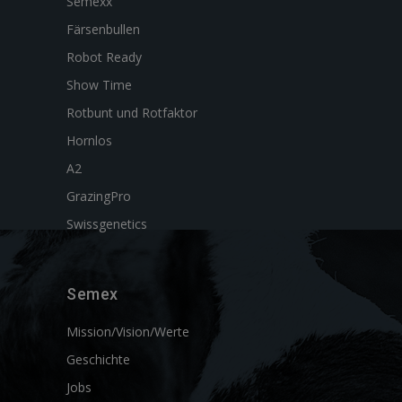
Semexx
Färsenbullen
Robot Ready
Show Time
Rotbunt und Rotfaktor
Hornlos
A2
GrazingPro
Swissgenetics
Semex
Mission/Vision/Werte
Geschichte
Jobs