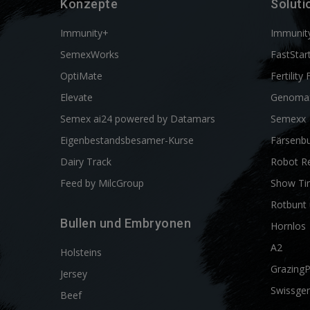
Konzepte
Soluti
Immunity+
Immunit
SemexWorks
FastStar
OptiMate
Fertility 
Elevate
Genoma
Semex ai24 powered by Datamars
Semexx
Eigenbestandsbesamer-Kurse
Färsenbu
Dairy Track
Robot R
Feed by MilcGroup
Show Ti
Rotbunt 
Bullen und Embryonen
Hornlos
A2
Holsteins
Grazing
Jersey
Swissgen
Beef