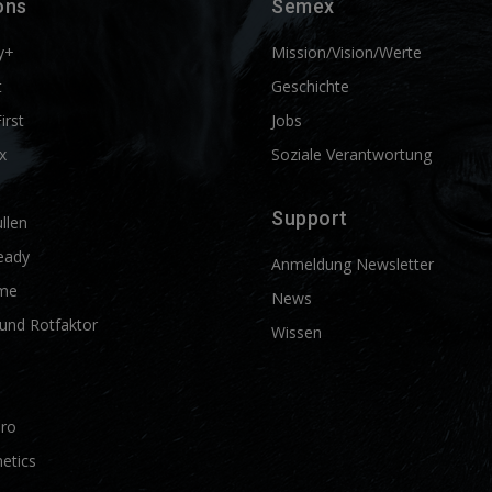
ons
Semex
y+
Mission/Vision/Werte
t
Geschichte
First
Jobs
x
Soziale Verantwortung
Support
llen
eady
Anmeldung Newsletter
me
News
und Rotfaktor
Wissen
Pro
etics