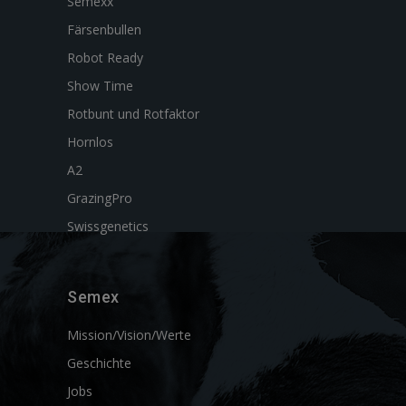
Semexx
Färsenbullen
Robot Ready
Show Time
Rotbunt und Rotfaktor
Hornlos
A2
GrazingPro
Swissgenetics
Semex
Mission/Vision/Werte
Geschichte
Jobs