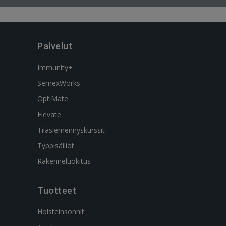
Palvelut
Immunity+
SemexWorks
OptiMate
Elevate
Tilasiemennyskurssit
Typpisäiliöt
Rakenneluokitus
Tuotteet
Holsteinsonnit