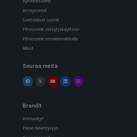
Ayrshiresonnit
Jerseysonnit
Sveitsiläiset sonnit
Pihvisonnit risteytyskäyttöön
Pihvisonnit emolehmätiloille
Alkiot
Seuraa meitä
Brandit
Immunity+
Paras tiinehtyvyys