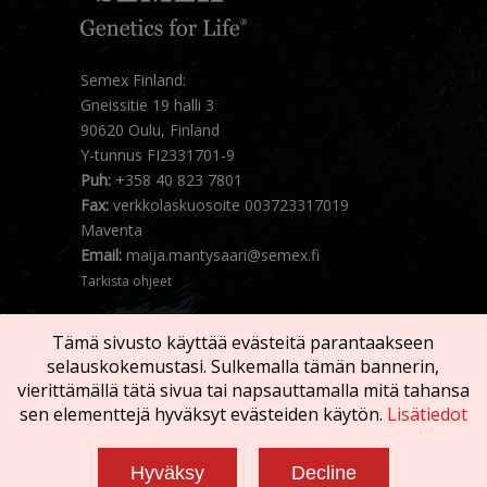
Semex Finland:
Gneissitie 19 halli 3
90620 Oulu, Finland
Y-tunnus FI2331701-9
Puh:
+358 40 823 7801
Fax:
verkkolaskuosoite 003723317019
Maventa
Email:
maija.mantysaari@semex.fi
Tarkista ohjeet
Tämä sivusto käyttää evästeitä parantaakseen
selauskokemustasi. Sulkemalla tämän bannerin,
vierittämällä tätä sivua tai napsauttamalla mitä tahansa
sen elementtejä hyväksyt evästeiden käytön.
Lisätiedot
Copyright © 2026 SEMEX. Kaikki oikeaudet
pidätetään
Hyväksy
Decline
Käyttöehdot
|
Tietosuojalauseke