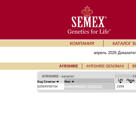
КОМПАНИЯ
КАТАЛОГ 
апрель 2026 Доказате
AYRSHIRE
AYRSHIRE GENOMAX
B
AYRSHIRE - каталог
LP
LPI
Прод.
Код Семени
Имя
0200AY00734
KAMOURASKA VOLVO-ET
2359