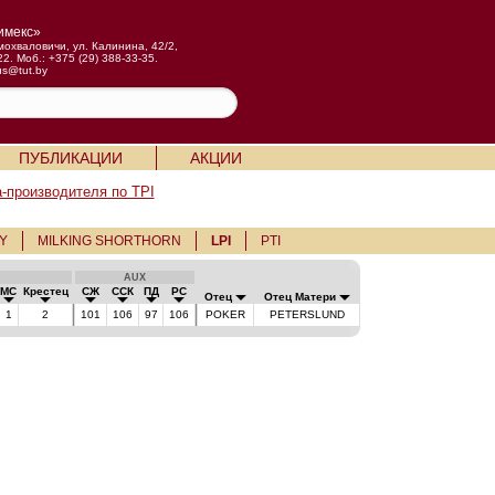
имекс»
мохваловичи, ул. Калинина, 42/2,
22. Моб.: +375 (29) 388-33-35.
us@tut.by
ПУБЛИКАЦИИ
АКЦИИ
-производителя по TPI
Y
MILKING SHORTHORN
LPI
PTI
AUX
МС
Крестец
СЖ
ССК
ПД
РС
Отец
Отец Матери
1
2
101
106
97
106
POKER
PETERSLUND