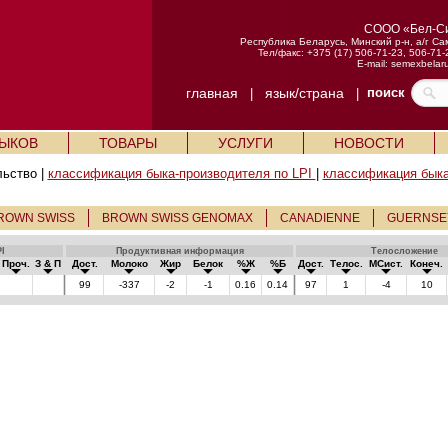
СООО «Бел-С
Республика Беларусь, Минский р-н, а/г Са
Тел/факс: +375 (17) 506-71-23, 506-71-
E-mail:
semexbelar
главная
язык/страна
поиск
|
|
БЫКОВ
ТОВАРЫ
УСЛУГИ
НОВОСТИ
льство |
классификация быка-производителя по LPI
|
классификация быка
ROWN SWISS
BROWN SWISS GENOMAX
CANADIENNE
GUERNSE
I
Продуктивная информация
Телосложение
Проч.
З & П
Дост.
Молоко
Жир
Белок
%Ж
%Б
Дост.
Телос.
МСист.
Конеч.
99
-337
-2
-1
0.16
0.14
97
1
-4
10