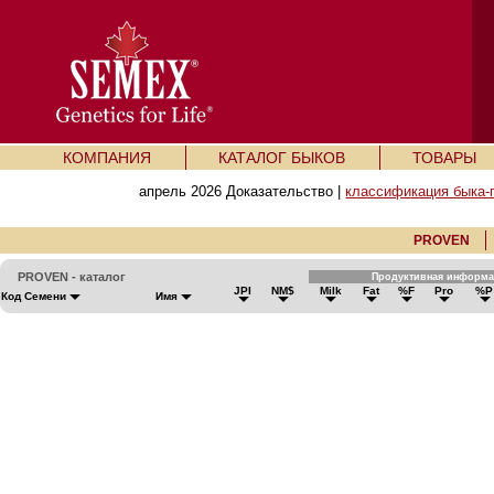
КОМПАНИЯ
КАТАЛОГ БЫКОВ
ТОВАРЫ
апрель 2026 Доказательство |
классификация быка-
PROVEN
PROVEN - каталог
Продуктивная информ
JPI
NM$
Milk
Fat
%F
Pro
%P
Код Семени
Имя