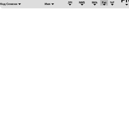
JPI
NM$
Milk
Fat
%F
Код Семени
Имя