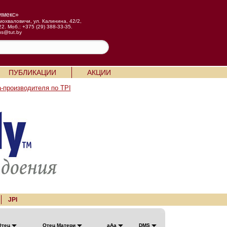
имекс»
мохваловичи, ул. Калинина, 42/2,
22. Моб.: +375 (29) 388-33-35.
us@tut.by
ПУБЛИКАЦИИ
АКЦИИ
-производителя по TPI
JPI
Отец
Отец Матери
aAa
DMS