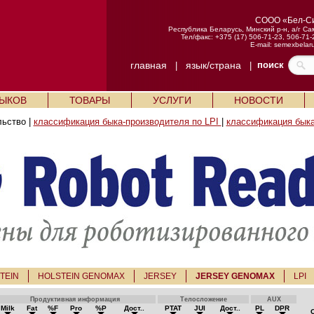
СООО «Бел-С
Республика Беларусь, Минский р-н, а/г Са
Тел/факс: +375 (17) 506-71-23, 506-71-
E-mail:
semexbelar
главная
язык/страна
поиск
|
|
БЫКОВ
ТОВАРЫ
УСЛУГИ
НОВОСТИ
льство |
классификация быка-производителя по LPI
|
классификация быка
TEIN
HOLSTEIN GENOMAX
JERSEY
JERSEY GENOMAX
LPI
Продуктивная информация
Телосложение
AUX
Milk
Fat
%F
Pro
%P
Дост..
PTAT
JUI
Дост..
PL
DPR