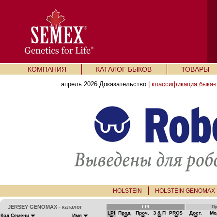
КОМПАНИЯ
КАТАЛОГ БЫКОВ
ТОВАРЫ
апрель 2026 Доказательство |
классификация быка-
HOLSTEIN
HOLSTEIN GENOMAX
JERSEY GENOMAX - каталог
LPI
П
LPI
Прод.
Проч.
З & П
PRO$
Дост.
Мо
Код Семени
Имя