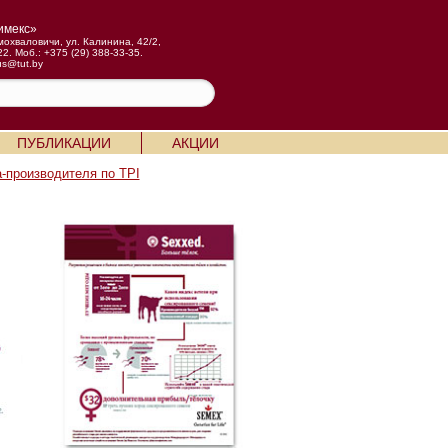
имекс»
мохваловичи, ул. Калинина, 42/2,
22. Моб.: +375 (29) 388-33-35.
us@tut.by
ПУБЛИКАЦИИ
АКЦИИ
-производителя по TPI