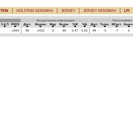
TEIN
HOLSTEIN GENOMAX
JERSEY
JERSEY GENOMAX
LPI
Продуктивная информация
Телосложение
З & П
PRO$
Дост.
Молоко
Жир
Белок
%Ж
%Б
Дост.
Телос.
МСист.
Конеч
-1643
99
-1410
-2
-46
0.47
0.02
99
-3
-7
0