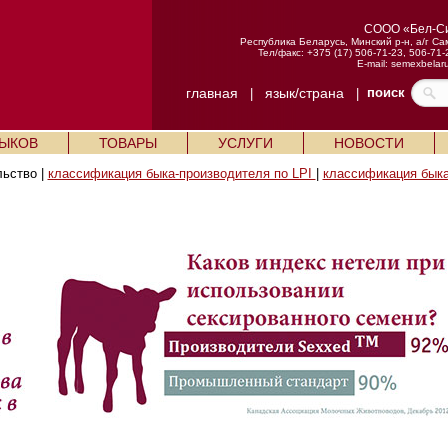
СООО «Бел-С
Республика Беларусь, Минский р-н, а/г Са
Тел/факс: +375 (17) 506-71-23, 506-71-
E-mail:
semexbelar
главная
язык/страна
поиск
|
|
БЫКОВ
ТОВАРЫ
УСЛУГИ
НОВОСТИ
льство |
классификация быка-производителя по LPI
|
классификация быка