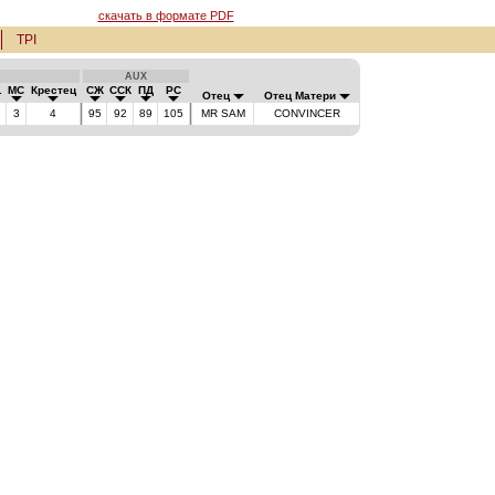
скачать в формате PDF
TPI
AUX
.
МС
Крестец
СЖ
ССК
ПД
РС
Отец
Отец Матери
3
4
95
92
89
105
MR SAM
CONVINCER