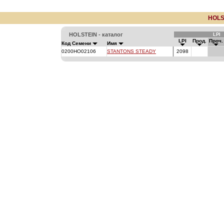
HOLS
HOLSTEIN - каталог
LPI
LPI
Прод.
Проч.
Код Семени
Имя
0200HO02106
STANTONS STEADY
2098