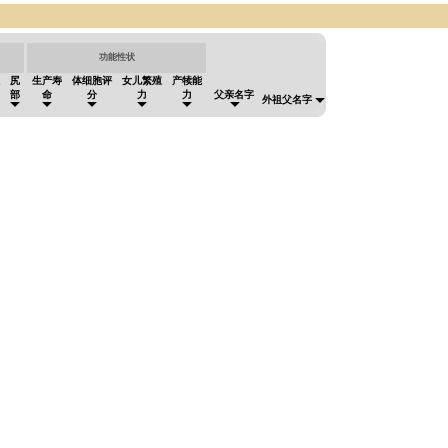
功能性状
尻
生产寿
体细胞评
女儿繁殖
产犊能
部
命
分
力
力
父亲名字
外祖父名字