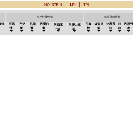
HOLSTEIN
LPI
TPI
生产性能性状
体型外貌性状
繁殖
可靠
产奶
乳脂
乳蛋白
可靠
体型外
泌乳系
肢
乳用强
乳脂率
乳蛋白率
性
量
量
量
性
貌
统
蹄
度
(%)
(%)