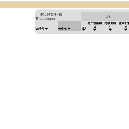
HOLSTEIN - 概
LPI
要 Catalogue
生产性能组
持续力组
健康和
分
分
力
LPI
冻精号
公牛名