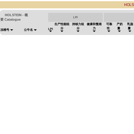
HOLS
HOLSTEIN - 概
LPI
要 Catalogue
生产性能组
持续力组
健康和繁殖
可靠
产奶
乳脂
分
分
力
性
量
量
LPI
冻精号
公牛名