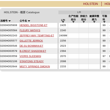
HOLSTEIN
HO
HOLSTEIN - 概要 Catalogue
LPI
生产性能
持续力
健康和繁
可靠
组分
组分
殖力
性
LPI
冻精号
公牛名
0200HO05908
HENDEL BIGSTONE-ET
2435
99
0200HO05584
FLEURY MATHYS
2240
99
0200HO02243
JEFFREY-WAY TEMPTING-ET
2409M
96
0200HO05577
GILLETTE JERRICK
2256
99
0200HO00546
DE-SU BOWMAN-ET
2023
99
0200HO03579
B-CREST SHADOW-ET
2394
99
0200HO03559
VIORIS SLEEMAN
2070
97
0200HO02106
STANTONS STEADY
2098
99
-
0200HO02644
MISTY SPRINGS SMOKIN
2233
99