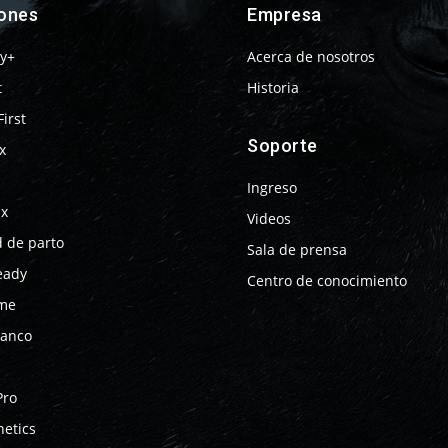
iones
Empresa
y+
Acerca de nosotros
t
Historia
First
Soporte
x
Ingreso
ix
Videos
d de parto
Sala de prensa
eady
Centro de conocimiento
me
lanco
Pro
netics