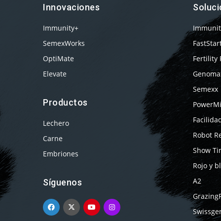
Innovaciones
Soluc
Immunity+
Immunit
SemexWorks
FastStar
OptiMate
Fertility 
Elevate
Genoma
Semexx
Productos
PowerM
Facilida
Lechero
Robot R
Carne
Show Ti
Embriones
Rojo y b
A2
Síguenos
Grazing
Swissge