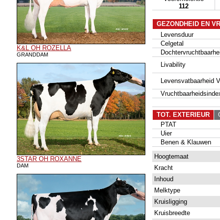
112
GEZONDHEID EN V
Levensduur
Celgetal
K&L OH ROZELLA
Dochtervruchtbaarhe
GRANDDAM
Livability
Levensvatbaarheid Va
Vruchtbaarheidsinde
TOT. EXTERIEUR
G
PTAT
Uier
Benen & Klauwen
Hoogtemaat
3STAR OH ROXANNE
DAM
Kracht
Inhoud
Melktype
Kruisligging
Kruisbreedte