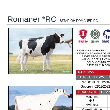
Romaner *RC
3STAR OH ROMANER RC
3STAR OH RANGER RED
3STAR OH ROXANNE GP-83
SILVERRIDGE V EINST
K&L OH ROZELLA VG-8
BOLDI V GYMNAST
SIEMERS RUBICON 
GTPI 3055
TD RC TL TY MWT 
Reg. #: HONLDM889
Geboren: 02/11/2022
PRODUCTIE
G Bedr
Melk lbs
448
NM$
434
Voerefficiëntie