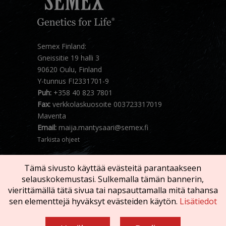
Semex Finland:
Gneissitie 19 halli 3
90620 Oulu, Finland
Y-tunnus FI2331701-9
Puh:
+358 40 823 7801
Fax:
verkkolaskuosoite 003723317019
Maventa
Email:
maija.mantysaari@semex.fi
Tarkista ohjeet
Tämä sivusto käyttää evästeitä parantaakseen
selauskokemustasi. Sulkemalla tämän bannerin,
vierittämällä tätä sivua tai napsauttamalla mitä tahansa
sen elementtejä hyväksyt evästeiden käytön.
Lisätiedot
Copyright © 2026 SEMEX. Kaikki oikeaudet
pidätetään