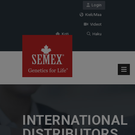
Login
Kieli/Maa
Videot
Koti
Haku
INTERNATIONAL
DISTRIBUTORS