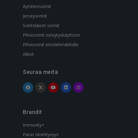
Ayrshiresonnit
Jerseysonnit
Sveitsiläiset sonnit
Pihvisonnit risteytyskäyttöön
Pihvisonnit emolehmätiloille
Alkiot
Seuraa meitä
Brandit
Immunity+
Paras tiinehtyvyys