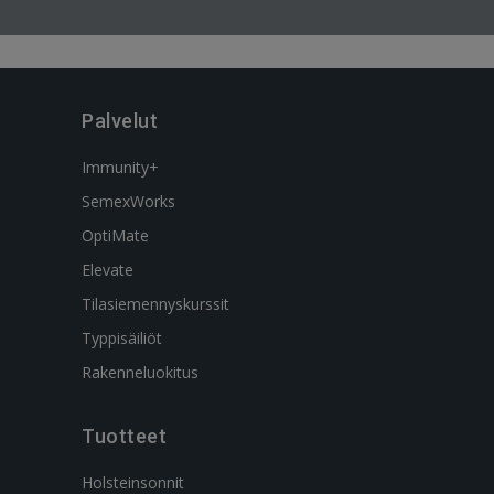
Palvelut
Immunity+
SemexWorks
OptiMate
Elevate
Tilasiemennyskurssit
Typpisäiliöt
Rakenneluokitus
Tuotteet
Holsteinsonnit