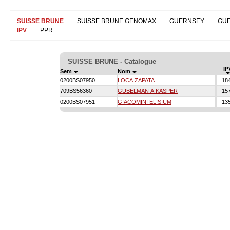
SUISSE BRUNE
SUISSE BRUNE GENOMAX
GUERNSEY
GU
IPV
PPR
SUISSE BRUNE - Catalogue
IP
Sem
Nom
0200BS07950
LOCA ZAPATA
18
709BS56360
GUBELMAN A KASPER
15
0200BS07951
GIACOMINI ELISIUM
13