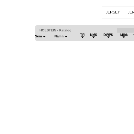
JERSEY
JE
HOLSTEIN - Katalog
TPI
NM$
DWP$
Mjök
Sem
Namn