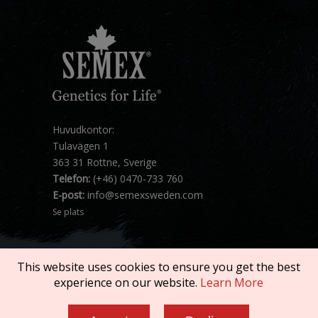
Huvudkontor:
Tulavägen 1
363 31 Rottne, Sverige
Telefon:
(+46) 0470-733 760
E-post:
info@semexsweden.com
Se plats
This website uses cookies to ensure you get the best
experience on our website.
Learn More
Copyright © 2026 SEMEX. All rights reserved.