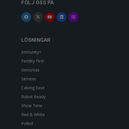
FÖLJ OSS PÅ
LÖSNINGAR
Immunity+
Fertility First
Genomax
Semexx
Calving Ease
Robot Ready
Show Time
Red & White
Polled