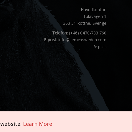
Huvudkontor:
Tulavägen 1
363 31 Rottne, Sverige
Telefon:
(+46) 0470-733 760
E-post:
info@semexsweden.com
Se plats
 website.
Learn More