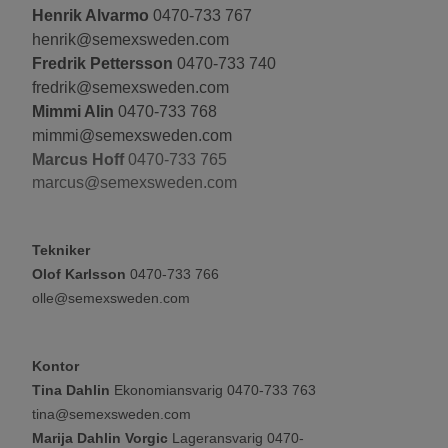
Henrik Alvarmo
0470-733 767
henrik@semexsweden.com
Fredrik Pettersson
0470-733 740
fredrik@semexsweden.com
Mimmi Alin
0470-733 768
mimmi@semexsweden.com
Marcus Hoff
0470-733 765
marcus@semexsweden.com
Tekniker
Olof Karlsson
0470-733 766
olle@semexsweden.com
Kontor
Tina Dahlin
Ekonomiansvarig 0470-733 763
tina@semexsweden.com
Marija Dahlin Vorgic
Lageransvarig 0470-