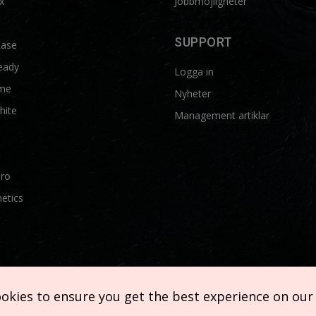
x
Jobbmöjligheter
SUPPORT
Ease
eady
Logga in
me
Nyheter
hite
Management artiklar
Pro
etics
ookies to ensure you get the best experience on our