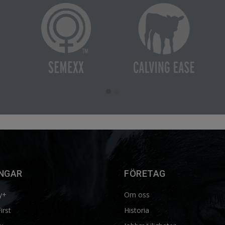
NGAR
FÖRETAG
y+
Om oss
First
Historia