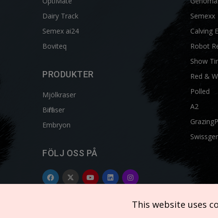
OptiMate
Genoma
Dairy Track
Semexx
Semex ai24
Calving 
Boviteq
Robot R
Show Ti
PRODUKTER
Red & W
Polled
Mjölkraser
A2
Biffraser
Grazing
Embryon
Swissgen
FÖLJ OSS PÅ
This website uses c