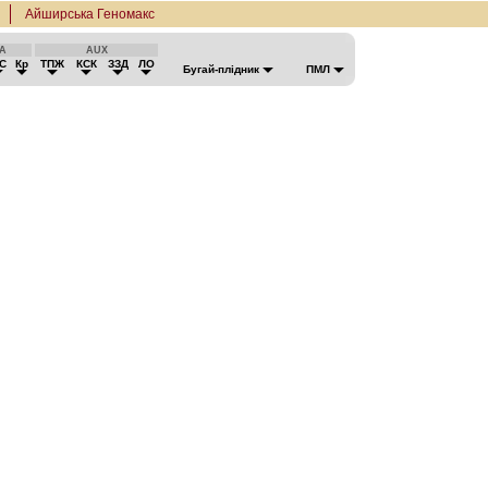
Айширська Геномакс
ЛА
AUX
С
Кр
ТПЖ
КСК
ЗЗД
ЛО
Бугай-плідник
ПМЛ