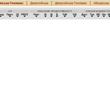
инська Геномакс
Джерсейська
Джерсейська Геномакс
Айширська
LPI
ПОКАЗНИК ПРОДУКТИВНОСТІ
ОЗНАКИ БУДОВИ ТІ
род
Проч.
ЗЗ
PRO$
Повт
М
Ж
Б
%Ж
%Б
Дост
Тип
МС
Кін
М