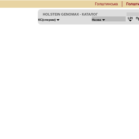
Голштинська
Голшт
HOLSTEIN GENOMAX - КАТАЛОГ
LPI
П
КС(сперми)
Назва