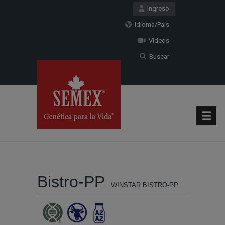
Ingreso
Idioma/País
Videos
Buscar