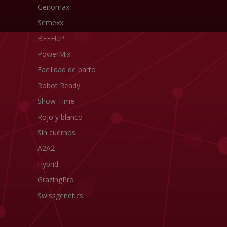
Genomax
Semexx
BEEFUP
PowerMix
Facilidad de parto
Robot Ready
Show Time
Rojo y blanco
Sin cuernos
A2A2
Hybrid
GrazingPro
Swissgenetics