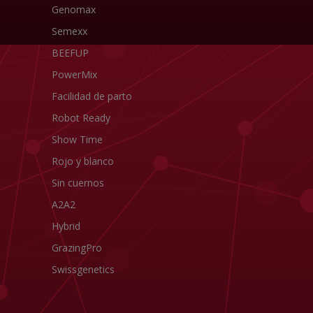
Genomax
Semexx
BEEFUP
PowerMix
Facilidad de parto
Robot Ready
Show Time
Rojo y blanco
Sin cuernos
A2A2
Hybrid
GrazingPro
Swissgenetics