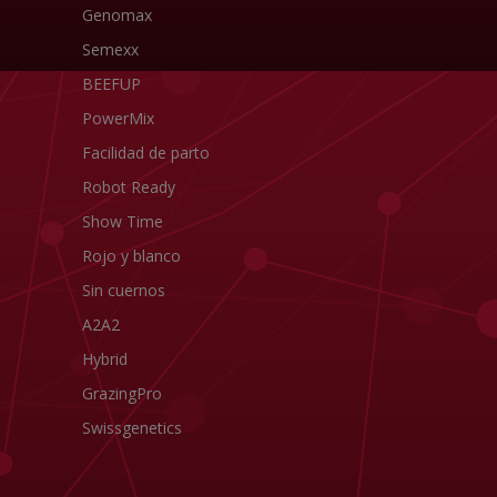
Genomax
Semexx
BEEFUP
PowerMix
Facilidad de parto
Robot Ready
Show Time
Rojo y blanco
Sin cuernos
A2A2
Hybrid
GrazingPro
Swissgenetics