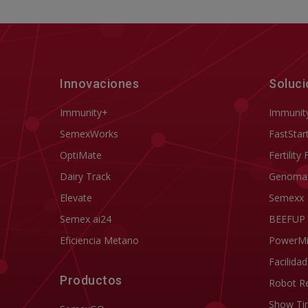
Innovaciones
Soluc
Immunity+
Immunit
SemexWorks
FastStar
OptiMate
Fertility 
Dairy Track
Genoma
Elevate
Semexx
Semex ai24
BEEFUP
Eficiencia Metano
PowerM
Facilida
Productos
Robot R
Show Ti