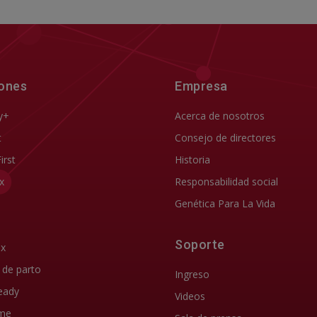
iones
Empresa
y+
Acerca de nosotros
t
Consejo de directores
First
Historia
x
Responsabilidad social
Genética Para La Vida
Soporte
ix
d de parto
Ingreso
eady
Videos
me