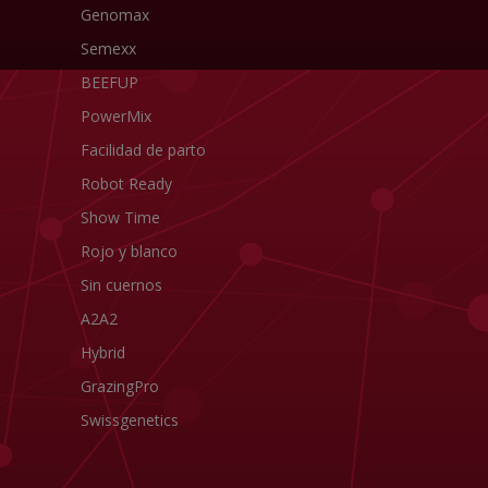
Genomax
Semexx
BEEFUP
PowerMix
Facilidad de parto
Robot Ready
Show Time
Rojo y blanco
Sin cuernos
A2A2
Hybrid
GrazingPro
Swissgenetics