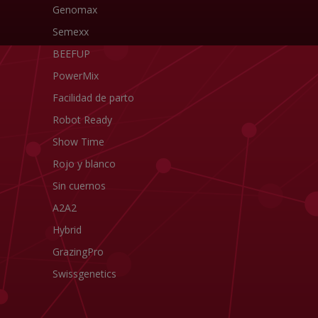
Genomax
Semexx
BEEFUP
PowerMix
Facilidad de parto
Robot Ready
Show Time
Rojo y blanco
Sin cuernos
A2A2
Hybrid
GrazingPro
Swissgenetics