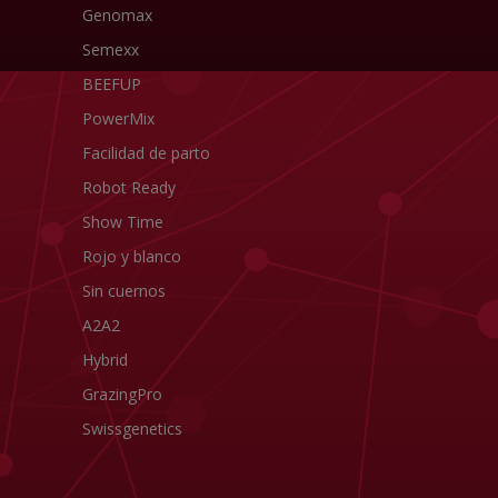
Genomax
Semexx
BEEFUP
PowerMix
Facilidad de parto
Robot Ready
Show Time
Rojo y blanco
Sin cuernos
A2A2
Hybrid
GrazingPro
Swissgenetics