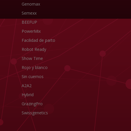
Genomax
Semexx
BEEFUP
PowerMix
Facilidad de parto
Robot Ready
Show Time
Rojo y blanco
Sin cuernos
A2A2
Hybrid
GrazingPro
Swissgenetics