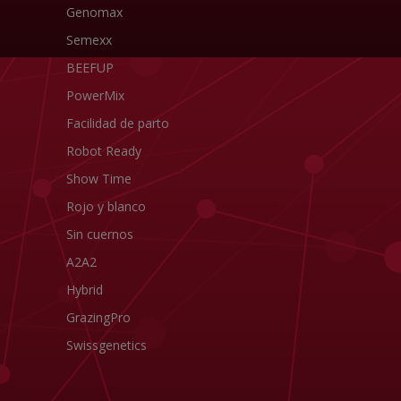
Genomax
Semexx
BEEFUP
PowerMix
Facilidad de parto
Robot Ready
Show Time
Rojo y blanco
Sin cuernos
A2A2
Hybrid
GrazingPro
Swissgenetics