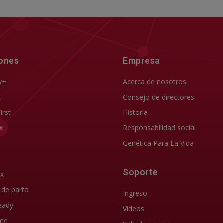
iones
Empresa
y+
Acerca de nosotros
t
Consejo de directores
First
Historia
x
Responsabilidad social
Genética Para La Vida
Soporte
ix
d de parto
Ingreso
eady
Videos
me