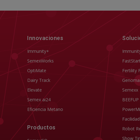
Innovaciones
Soluc
Immunity+
Immunit
SemexWorks
FastStar
OptiMate
Fertility 
Dairy Track
Genoma
Elevate
Semexx
Semex ai24
BEEFUP
Eficiencia Metano
PowerM
Facilida
Productos
Robot R
Show Ti