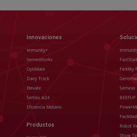
Innovaciones
Soluc
Immunity+
Immunit
SemexWorks
FastStar
OptiMate
Fertility 
Dairy Track
Genoma
Elevate
Semexx
Semex ai24
BEEFUP
Eficiencia Metano
PowerM
Facilida
Productos
Robot R
Show Ti