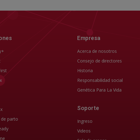
iones
Empresa
y+
Acerca de nosotros
t
Consejo de directores
First
Historia
x
Responsabilidad social
Genética Para La Vida
Soporte
ix
d de parto
Ingreso
eady
Videos
me