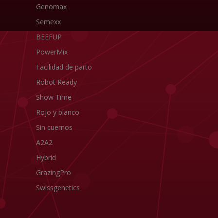
Genomax
Semexx
BEEFUP
PowerMix
Facilidad de parto
Robot Ready
Show Time
Rojo y blanco
Sin cuernos
A2A2
Hybrid
GrazingPro
Swissgenetics