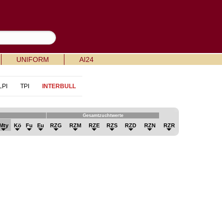
UNIFORM
AI24
LPI
TPI
INTERBULL
Gesamtzuchtwerte
Mty
Kö
Fu
Eu
RZG
RZM
RZE
RZS
RZD
RZN
RZR