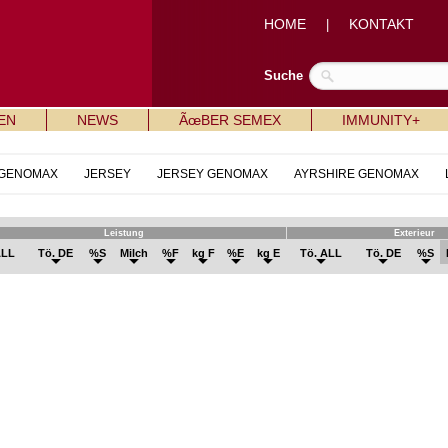
HOME
KONTAKT
|
Suche
EN
NEWS
ÃœBER SEMEX
IMMUNITY+
 GENOMAX
JERSEY
JERSEY GENOMAX
AYRSHIRE GENOMAX
Leistung
Exterieur
ALL
Tö. DE
%S
Milch
%F
kg F
%E
kg E
Tö. ALL
Tö. DE
%S