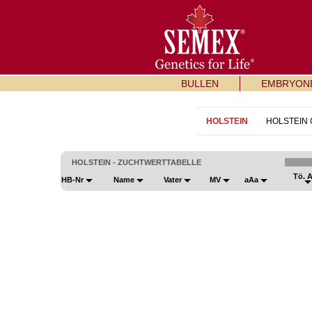
BULLEN
EMBRYON
HOLSTEIN
HOLSTEIN
HOLSTEIN - ZUCHTWERTTABELLE
Tö. 
HB-Nr
Name
Vater
MV
aAa