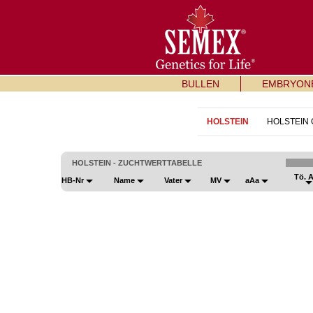
BULLEN
EMBRYON
HOLSTEIN
HOLSTEIN
HOLSTEIN - ZUCHTWERTTABELLE
Tö. 
HB-Nr
Name
Vater
MV
aAa