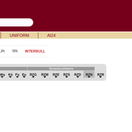
UNIFORM
AI24
LPI
TPI
INTERBULL
Gesamtzuchtwerte
Mty
Kö
Fu
Eu
RZG
RZM
RZE
RZS
RZD
RZN
RZR