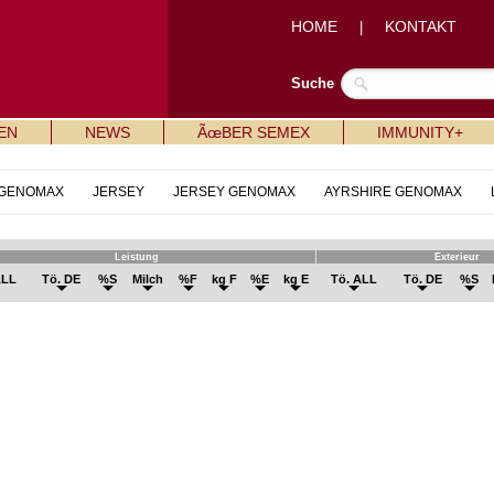
HOME
KONTAKT
|
Suche
EN
NEWS
ÃœBER SEMEX
IMMUNITY+
 GENOMAX
JERSEY
JERSEY GENOMAX
AYRSHIRE GENOMAX
Leistung
Exterieur
ALL
Tö. DE
%S
Milch
%F
kg F
%E
kg E
Tö. ALL
Tö. DE
%S