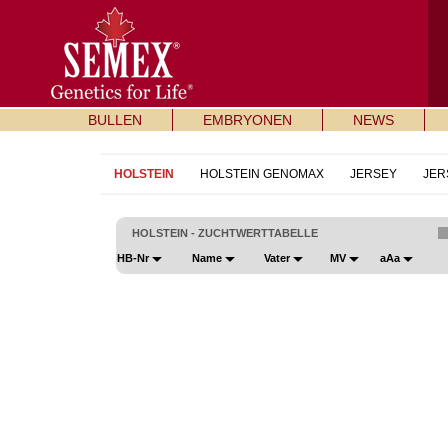
BULLEN
EMBRYONEN
NEWS
HOLSTEIN
HOLSTEIN GENOMAX
JERSEY
JER
HOLSTEIN - ZUCHTWERTTABELLE
HB-Nr
Name
Vater
MV
aAa