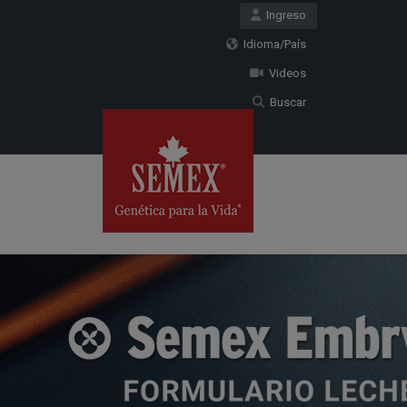
Ingreso
Idioma/País
Videos
Buscar