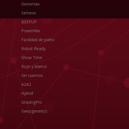
Genomax
Semexx
BEEFUP
PowerMix
Facilidad de parto
Robot Ready
Show Time
Rojo y blanco
Sin cuernos
A2A2
Hybrid
GrazingPro
Swissgenetics