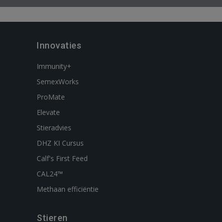
Innovaties
Immunity+
SemexWorks
ProMate
Elevate
Stieradvies
DHZ KI Cursus
Calf's First Feed
CAL24™
Methaan efficiëntie
Stieren