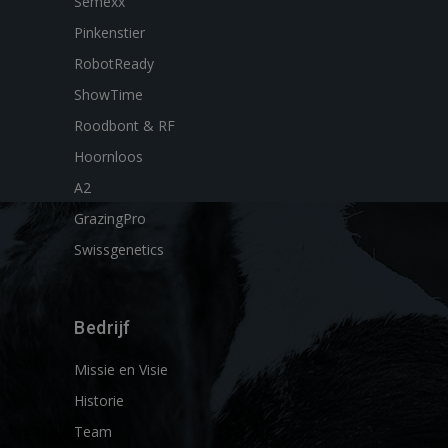
Semexx
Pinkenstier
RobotReady
ShowTime
Roodbont & RF
Hoornloos
A2
GrazingPro
Swissgenetics
Bedrijf
Missie en Visie
Historie
Team