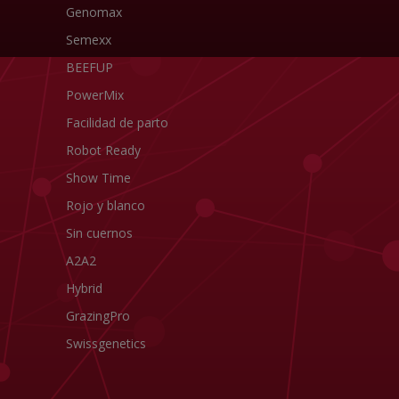
Genomax
Semexx
BEEFUP
PowerMix
Facilidad de parto
Robot Ready
Show Time
Rojo y blanco
Sin cuernos
A2A2
Hybrid
GrazingPro
Swissgenetics