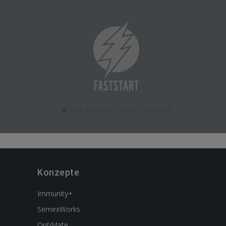
Konzepte
Immunity+
SemexWorks
OptiMate