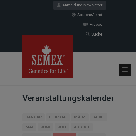
Anmeldung Newsletter
Sprache/Land
Videos
Suche
Veranstaltungskalender
JANUAR
FEBRUAR
MÄRZ
APRIL
MAI
JUNI
JULI
AUGUST