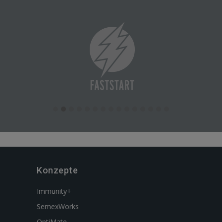
Konzepte
Immunity+
SemexWorks
OptiMate