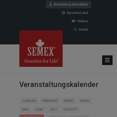
Anmeldung Newsletter
Sprache/Land
Videos
Suche
Veranstaltungskalender
JANUAR
FEBRUAR
MÄRZ
APRIL
MAI
JUNI
JULI
AUGUST