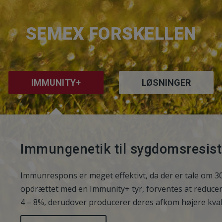
SEMEX FORSKELLEN
IMMUNITY+
LØSNINGER
Immungenetik til sygdomsresist
Immunrespons er meget effektivt, da der er tale om 30
opdrættet med en Immunity+ tyr, forventes at reduc
4 – 8%, derudover producerer deres afkom højere kvali