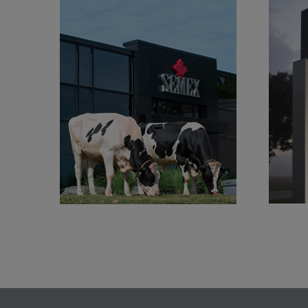
Udvikling af
verdens mest førende
dis
genetik
Læs mere