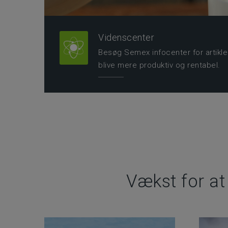
Videnscenter
Besøg Semex infocenter for artikler
blive mere produktiv og rentabel.
Vækst for a