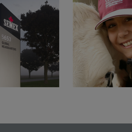
110+
Vores kunder er
tribitører over hele verden
i vores succes
hjørneste
Læs mere
Læs mere