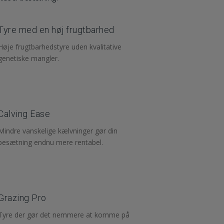
Tyre med en høj frugtbarhed
Høje frugtbarhedstyre uden kvalitative
genetiske mangler.
Calving Ease
Mindre vanskelige kælvninger gør din
besætning endnu mere rentabel.
Grazing Pro
Tyre der gør det nemmere at komme på