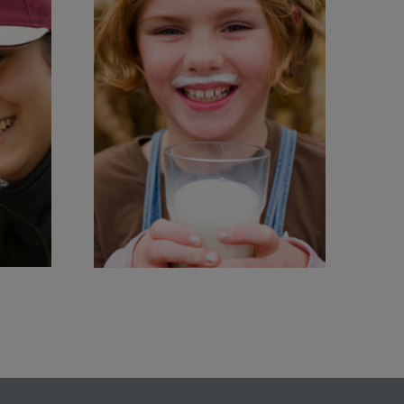
40+
nen
års international erfaring
Læs mere