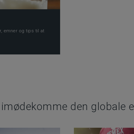
, emner og tips til at
t imødekomme den globale ef