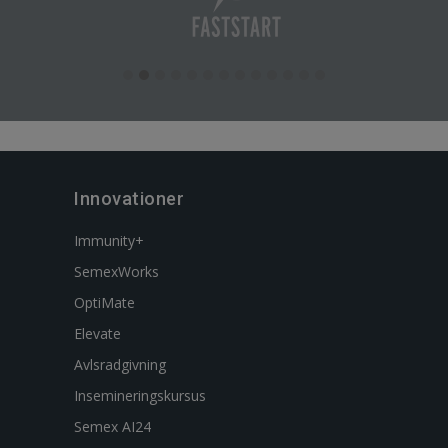
Innovationer
Immunity+
SemexWorks
OptiMate
Elevate
Avlsradgivning
Insemineringskursus
Semex AI24