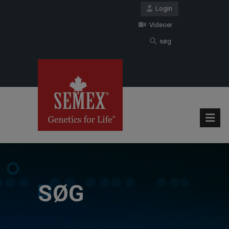
Login
Videoer
søg
SØG