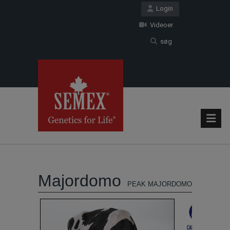
Login
Videoer
søg