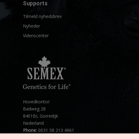
Supports
Tilmeld nyhedsbrev
Nyheder
Videnscenter
Hovedkontor:
Badweg 28
8401BL Gorredijk
Nederland
Phone:
0031 58 213 4961
Mail:
info@semex.net